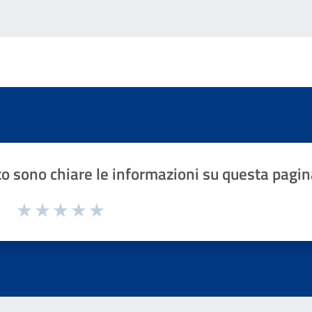
o sono chiare le informazioni su questa pagin
1 a 5 stelle la pagina
Valuta 1 stelle su 5
Valuta 2 stelle su 5
Valuta 3 stelle su 5
Valuta 4 stelle su 5
Valuta 5 stelle su 5