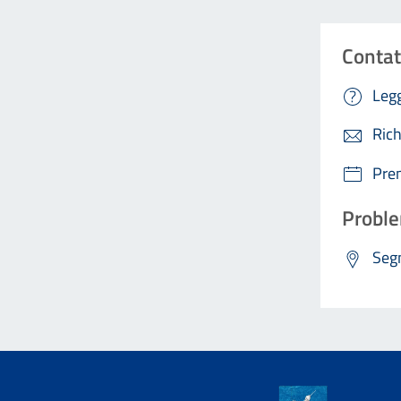
Contat
Legg
Rich
Pre
Proble
Segn