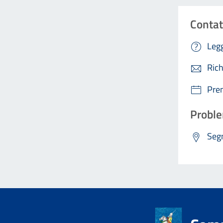
Contat
Legg
Rich
Pre
Proble
Segn