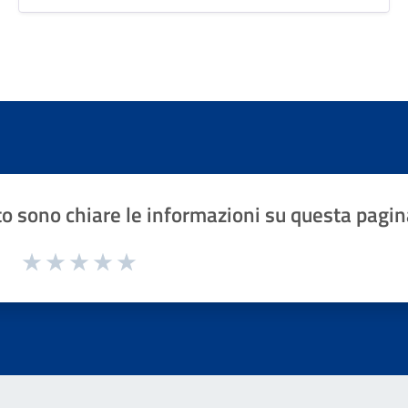
o sono chiare le informazioni su questa pagin
1 a 5 stelle la pagina
Valuta 1 stelle su 5
Valuta 2 stelle su 5
Valuta 3 stelle su 5
Valuta 4 stelle su 5
Valuta 5 stelle su 5