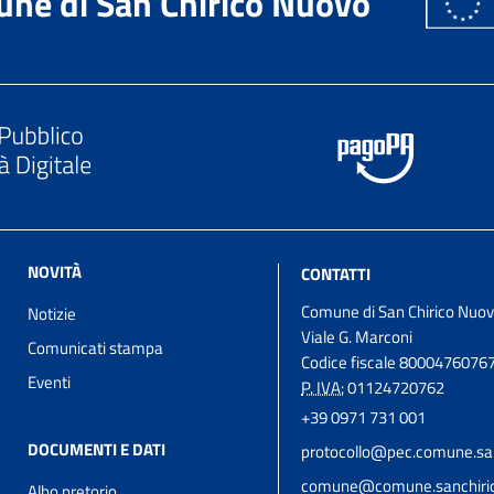
ne di San Chirico Nuovo
NOVITÀ
CONTATTI
Comune di San Chirico Nuo
Notizie
Viale G. Marconi
Comunicati stampa
Codice fiscale 8000476076
Eventi
P. IVA:
01124720762
+39 0971 731 001
DOCUMENTI E DATI
protocollo@pec.comune.san
comune@comune.sanchirico
Albo pretorio