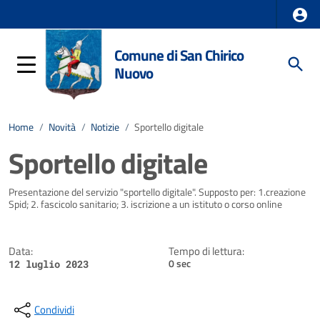
Comune di San Chirico
Nuovo
Home
/
Novità
/
Notizie
/
Sportello digitale
Sportello digitale
Dettagli della notizia
Presentazione del servizio "sportello digitale". Supposto per: 1.creazione
Spid; 2. fascicolo sanitario; 3. iscrizione a un istituto o corso online
Data:
Tempo di lettura:
0 sec
12 luglio 2023
Condividi