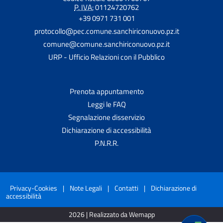
P. IVA:
01124720762
+39 0971 731 001
protocollo@pec.comune.sanchiriconuovo.pz.it
comune@comune.sanchiriconuovo.pz.it
URP - Ufficio Relazioni con il Pubblico
Prenota appuntamento
Leggi le FAQ
Segnalazione disservizio
Dichiarazione di accessibilità
P.N.R.R.
Privacy-Cookies
|
Note Legali
|
Contatti
|
Dichiarazione di
accessibilità
2026 | Realizzato da Wemapp