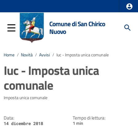
Comune di San Chirico
Nuovo
Home
/
Novità
/
Avvisi
/
Iuc - Imposta unica comunale
Iuc - Imposta unica
comunale
Dettagli della notizia
Imposta unica comunale
Data:
Tempo di lettura:
1 min
14 dicembre 2018